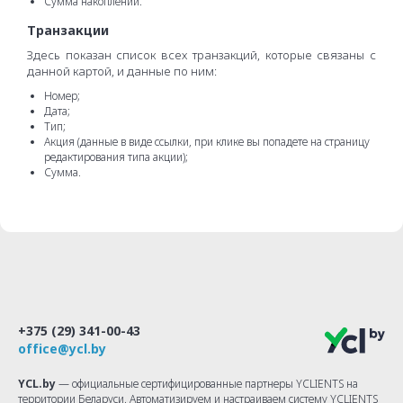
Сумма накоплений.
Транзакции
Здесь показан список всех транзакций, которые связаны с
данной картой, и данные по ним:
Номер;
Дата;
Тип;
Акция (данные в виде ссылки, при клике вы попадете на страницу
редактирования типа акции);
Сумма.
+375 (29) 341-00-43
office@ycl.by
YCL.by
— официальные сертифицированные партнеры YCLIENTS на
территории Беларуси. Автоматизируем и настраиваем систему YCLIENTS