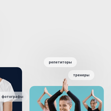
репетиторы
тренеры
фотографы