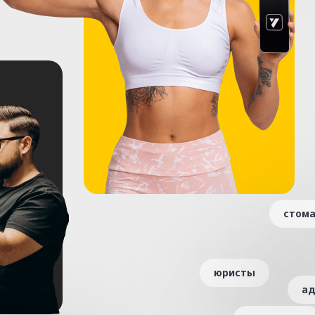
стома
юристы
а