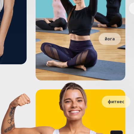
йога
фитнес