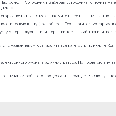
Настройки – Сотрудники. Выберав сотрудника, кликните на ег
дником.
тегория появится в списке, нажмите на ее название, и в появ
хнологическую карту (подробнее о Технологических картах зде
 услугу через журнал или через виджет онлайн-записи, вос
м с их названием. Чтобы удалить все категории, кликните Удал
 и электронного журнала администратора. Но после онлайн-
я организации рабочего процесса и сокращает число пустых 