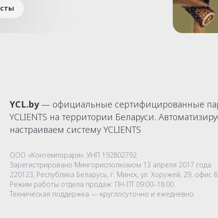
исты
YCL.by
— официальные сертифицированные па
YCLIENTS на территории Беларуси. Автоматизир
настраиваем систему YCLIENTS
ООО «Контемпорари»
. УНП 192802792.
Зарегистрировано Мингорисполкомом 13 апреля 2017 года.
220123, Республика Беларусь, г. Минск, ул. Хоружей, 29, офис 8
Режим работы отдела продаж: ПН-ПТ 09:00–18:00.
Техническая поддержка — круглосуточно и ежедневно.