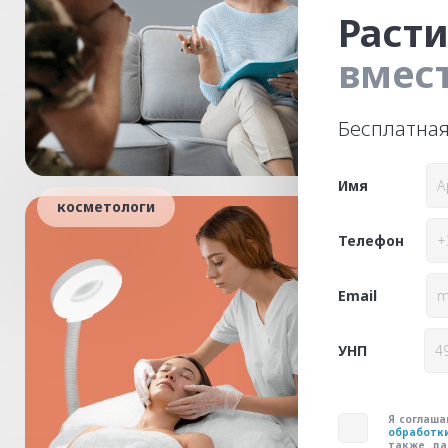
Расти
вмест
Бесплатная
Имя
косметологи
Телефон
Email
УНП
Я соглаша
обработк
также да