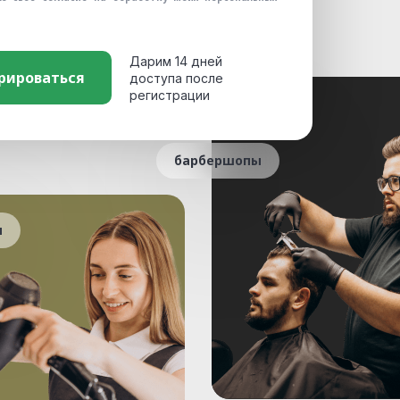
Дарим 14 дней
доступа после
регистрации
барбершопы
ы