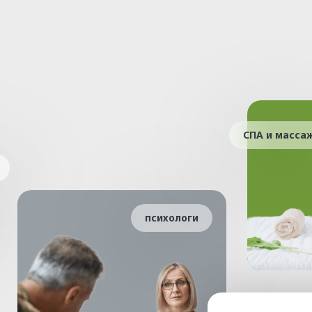
СПА и масса
психологи