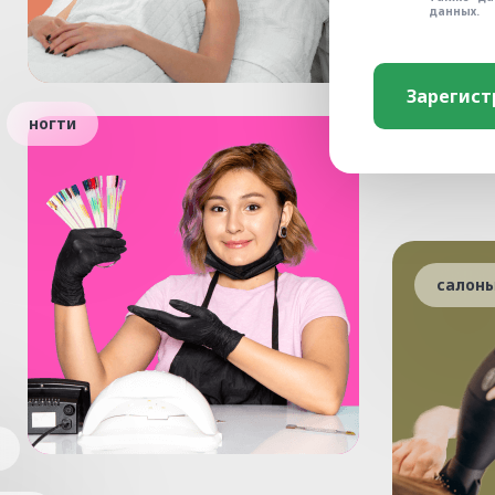
данных.
ногти
салон