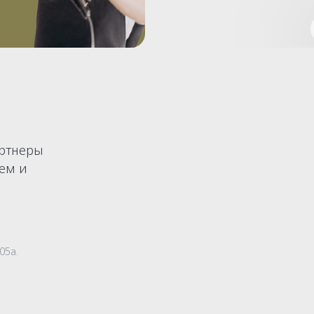
ртнеры
уем и
05а.