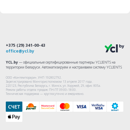
+375 (29) 341-00-43
office@ycl.by
YCL.by
— официальные сертифицированные партнеры YCLIENTS на
территории Беларуси. Автоматизируем и настраиваем систему YCLIENTS
ООО «Контемпорари»
. УНП 192802792.
Зарегистрировано Мингорисполкомом 13 апреля 2017 года.
220123, Республика Беларусь, г. Минск, ул. Хоружей, 29, офис 805а.
Режим работы отдела продаж: ПН-ПТ 09:00–18:00.
Техническая поддержка — круглосуточно и ежедневно.