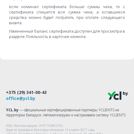
если номинал сертификата больше суммы чека, то с
сертификата спишется вся сумма чека, а оставшиеся
средства можно будет потратить при оплате следующего
визита.
Измененный баланс сертификата доступен для просмотра в
разделе Лояльность в карточке клиента.
+375 (29) 341-00-43
office@ycl.by
YCL.by
— официальные сертифицированные партнеры YCLIENTS на
территории Беларуси. Автоматизируем и настраиваем систему YCLIENTS
ООО «Контемпорари»
. УНП 192802792.
Зарегистрировано Мингорисполкомом 13 апреля 2017 года.