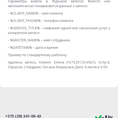
параметры визита в Журнале записи). Вместо них
автоматически показываются данные о записи:
• %CLIENT_NAME% – имя клиента
• %CLIENT_PHONE% – телефон клиента
• %SERVICE_TITLE% – название одной или нескольких услуг у
конкретной записи
• %MASTER_NAME% – имя сотрудника
• %DATETIME% – дата и время
Пример по стандартному шаблону:
Удалена запись. Клиент: Елена (+375291234567); Услуга:
Окраска; Сотрудник: Оксана Федорова; Дата: 6 июля в 9.00.
+375 (29) 341-00-43