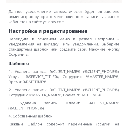
Данное уведомление автоматически будет отправлено
администратору при отмене клиентом записи в личном
кабинете на сайте yclients.com.
Настройка и редактирование
Перейдите в основном меню в раздел Настройки –
Уведомления на вкладку Типы уведомлений. Выберите
стандартный шаблон или создайте свой. Нажмите кнопку
Сохранить.
Шаблоны
1. Удалена запись: %CLIENT_NAME% (%CLIENT_PHONE%);
Услуга: %SERVICE_TITLE%; Сотрудник: %MASTER_NAME%;
Время: %DATETIME%
2. Удалена запись: %CLIENT_NAME% (%CLIENT_PHONE%);
Сотрудник: %MASTER_NAME%; Время: %DATETIME%
3. Удалена запись. Клиент: %CLIENT_NAME%
(%CLIENT_PHONE%)
4. Собственный шаблон
Каждый шаблон содержит переменные (ссылки на